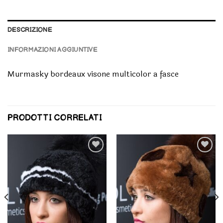
DESCRIZIONE
INFORMAZIONI AGGIUNTIVE
Murmasky bordeaux visone multicolor a fasce
PRODOTTI CORRELATI
Aggiungi
Aggiungi
alla lista
alla lista
dei
dei
desideri
desideri